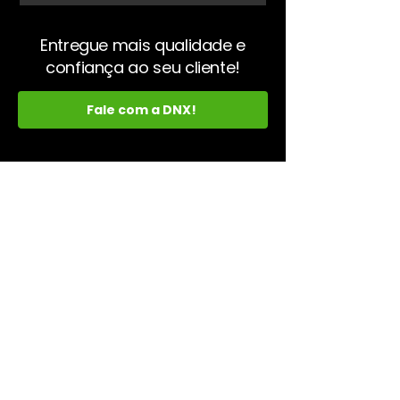
Entregue mais qualidade e
confiança ao seu cliente!
Fale com a DNX!
Páginas
Home
Módulos
Soluções
Segmentos
Sobre Nós
Blog
Help Desk DNX