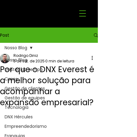
Post
Nosso Blog
Rodrigo Diniz
Nosso Blog
3 de set. de 2025
0 min de leitura
Por que o DNX Everest é
Gestão do tempo
a melhor solução para
Cases
Gestão de clientes
acompanhar a
Gestão de equipes
expansão empresarial?
Tecnologia
DNX Hércules
Empreendedorismo
Franquias