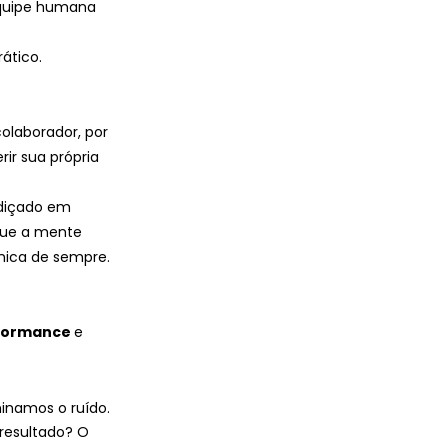
 equipe humana 
ático.
olaborador, por 
ir sua própria 
diçado em 
que a mente 
ica de sempre. 
rformance 
e 
inamos o ruído. 
resultado? O 