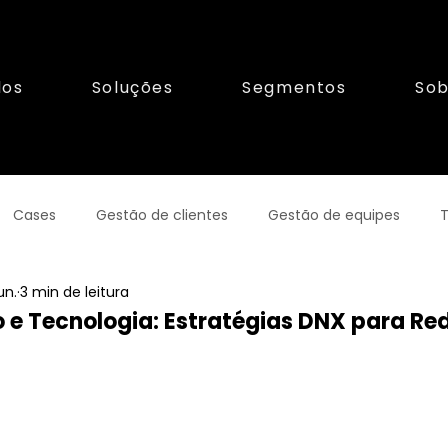
los
Soluções
Segmentos
Sob
Cases
Gestão de clientes
Gestão de equipes
T
un.
3 min de leitura
orismo
Franquias
Gestãofinanceira
o e Tecnologia: Estratégias DNX para R