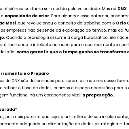
a eficiência costuma ser medida pela velocidade. Mas na 
DNX
,
 a 
capacidade de criar
. Para alcançar esse patamar, buscamo
de Masi
, que revolucionou o conceito de trabalho com o 
Ócio 
 das empresas não depende da exploração do tempo, mas da fu
go
. Quando a tecnologia assume a carga burocrática, ela não e
está libertando o intelecto humano para o que realmente import
desafio: 
como garantir que o tempo ganho se transforme e
Ferramenta e o Preparo
os da DNX são desenhados para serem os motores dessa liberta
 refinar o fluxo de dados, criamos o espaço necessário para o óc
gem funcione, há um componente vital: 
a preparação.
eparada"
cial, por mais potente que seja, é um reflexo de sua implementa
inamento adequado ou alimentação de dados estratégica — to