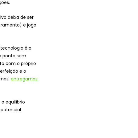
ções.
ivo deixa de ser 
oramento) e jogo 
tecnologia é o 
e ponta sem 
to com o próprio 
erfeição e o 
mos; 
entregamos 
 equilíbrio 
 potencial 