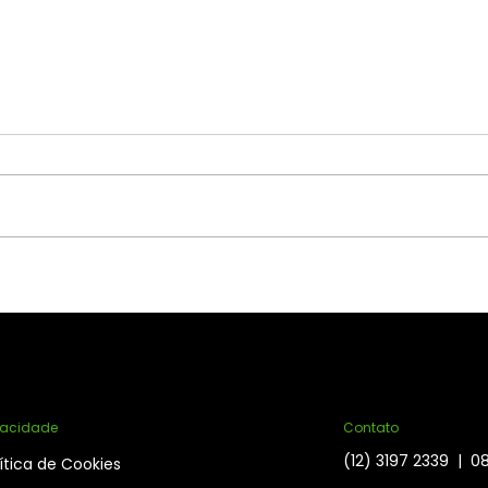
A IA não vai salvar sua
Com
empresa se a sua base
Uni
for de areia
Des
vacidade
Contato
(12) 3197 2339 | 
ítica de Cookies