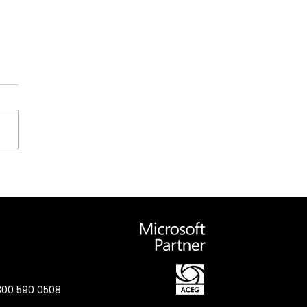
o BI Dashboards
ficam a Operação e
travam a Escala B2B
0800 590 0508