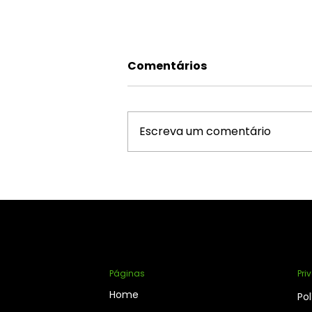
Comentários
Escreva um comentário
Retenção de Alunos:
Como Tecnologia e IA
Evitam o Churn
Páginas
Pri
Home
Pol