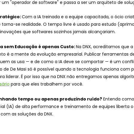
r um "operador de software" e passa a ser um arquiteto de solu
ratégico: 
Com a IA treinada e a equipe capacitada, o ócio criat
 torna-se realidade. O tempo livre é usado para estudo (aprim
o inovações que softwares sozinhos jamais alcançariam. 
a sem Educação é apenas Custo: 
Na DNX, acreditamos que a 
to é a mente da evolução empresarial. Publicar ferramentas d
 quem as usa — e de como a IA deve se comportar — é um confli
vo de De Masi só é possível quando a tecnologia funciona com p
a liderar. É por isso que na DNX não entregamos apenas algorit
sário
 para que eles trabalhem por você.
nhando tempo ou apenas produzindo ruído?
 Entenda como o
icial (IA) de alta performance e treinamento de equipes liberta o
o com as soluções da DNX.