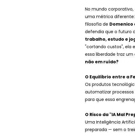
No mundo corporativo, 
uma métrica diferente:
filosofia de 
Domenico 
defendia que o futuro
trabalho, estudo e jo
"cortando custos", ela 
essa liberdade traz um 
não em ruído?
O Equilíbrio entre a 
Os produtos tecnológic
automatizar processos e
para que essa engrena
O Risco da "IA Mal Pr
Uma Inteligência Artifi
preparada — sem o tre