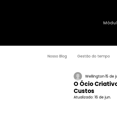
Módu
Nosso Blog
Gestão do tempo
Wellington
15 de j
DNX Hércules
Empreended
O Ócio Criativ
Custos
Atualizado:
16 de jun.