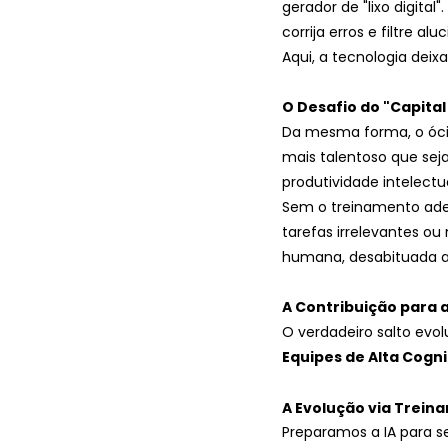
gerador de "lixo digita
corrija erros e filtre alu
Aqui, a tecnologia deix
O Desafio do "Capit
Da mesma forma, o ócio
mais talentoso que seja
produtividade intelectu
Sem o treinamento ade
tarefas irrelevantes ou
humana, desabituada a
A Contribuição para a
O verdadeiro salto evo
Equipes de Alta Cogn
A Evolução via Trein
Preparamos a IA para s