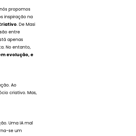
 nós propomos 
s inspiração na 
Criativo
. De Masi 
são entre 
stá apenas 
a. No entanto, 
m evolução, e 
ção. Ao 
io criativo. Mas, 
ção. Uma IA mal 
rna-se um 