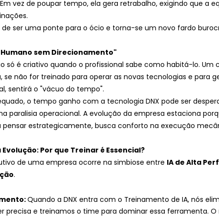
l". Em vez de poupar tempo, ela gera retrabalho, exigindo que a
cinações. 
a de ser uma ponte para o ócio e torna-se um novo fardo burocr
al Humano sem Direcionamento"
 só é criativo quando o profissional sabe como habitá-lo. Um c
, se não for treinado para operar as novas tecnologias e para ger
al, sentirá o "vácuo do tempo". 
quado, o tempo ganho com a tecnologia DNX pode ser desper
 na paralisia operacional. A evolução da empresa estaciona por
 pensar estrategicamente, busca conforto na execução mecân
 Evolução: Por que Treinar é Essencial?
lutivo de uma empresa ocorre na simbiose entre 
IA de Alta Pe
ição
.
amento: 
Quando a DNX entra com o Treinamento de IA, nós elim
er precisa e treinamos o time para dominar essa ferramenta. O 