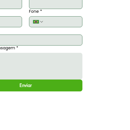
Fone
*
nsagem
*
Enviar