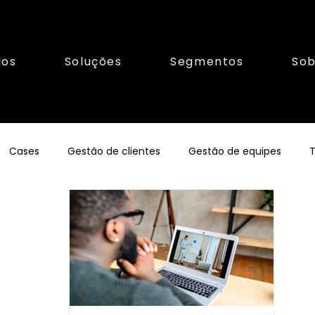
los
Soluções
Segmentos
Sob
Cases
Gestão de clientes
Gestão de equipes
T
orismo
Franquias
Gestãofinanceira