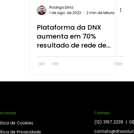
Rodrigo Diniz
1 de ago. de 2023
2 min de leitura
Plataforma da DNX
aumenta em 70%
resultado de rede de
franquias
vacidade
Contato
(12) 3197 2339 | 
ítica de Cookies
contato@dnxsoluc
ítica de Privacidade