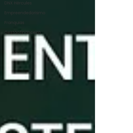
DNX Hércules
Empreendedorismo
Franquias
Gestãofinanceira