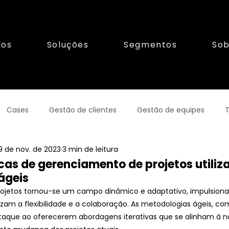
los
Soluções
Segmentos
Sob
Cases
Gestão de clientes
Gestão de equipes
T
9 de nov. de 2023
3 min de leitura
orismo
Franquias
Gestãofinanceira
cas de gerenciamento de projetos utiliz
ágeis
ojetos tornou-se um campo dinâmico e adaptativo, impulsiona
izam a flexibilidade e a colaboração. As metodologias ágeis, c
aque ao oferecerem abordagens iterativas que se alinham à n