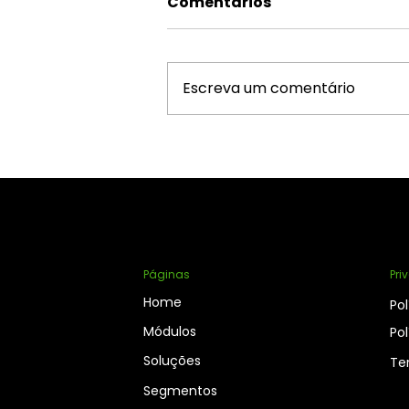
Comentários
Escreva um comentário
Muito se falou sobre as
estratégias para 2026…
mas e a meta de
redução de despesa?
Páginas
Pri
Home
Pol
Módulos
Pol
Soluções
Te
Segmentos