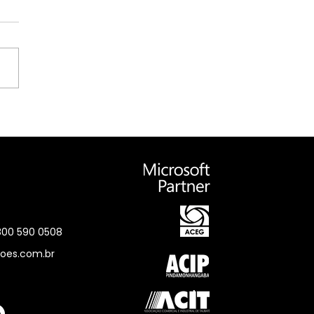
tal DNX para
itórios de
tabilidade
0800 590 0508
oes.com.br