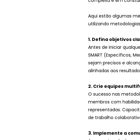
complexa e em constan
Aqui estão algumas mel
utilizando metodologias
1. Defina objetivos c
Antes de iniciar qualque
SMART (Específicos, Men
sejam precisos e alcanç
alinhadas aos resultado
2. Crie equipes multi
O sucesso nas metodolo
membros com habilidade
representadas. Capaci
de trabalho colaborativ
3. Implemente a comu