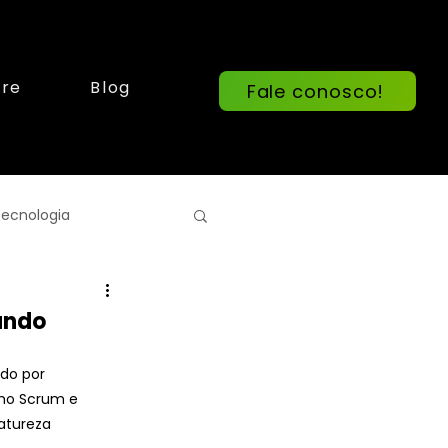
re
Blog
Fale conosco!
ecnologia
ando
do por 
omo Scrum e 
atureza 