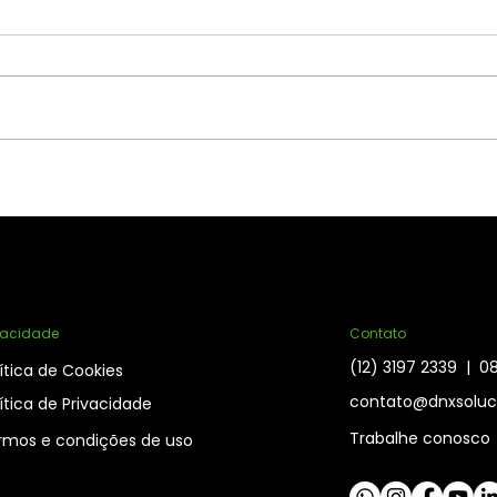
DNX Academy:
Por
Treinamento interno e
Escr
externo
Con
vacidade
Contato
(12) 3197 2339 | 
ítica de Cookies
contato@dnxsoluc
ítica de Privacidade
Trabalhe conosco
rmos e condições de uso