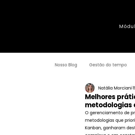
Módu
Nosso Blog
Gestão do tempo
Natália Morciani
1
DNX Hércules
Empreended
Melhores práti
metodologias 
O gerenciamento de pr
metodologias que prior
Kanban, ganharam dest