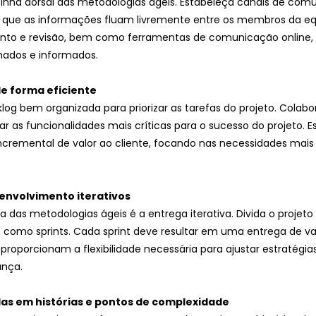
nha dorsal das metodologias ágeis. Estabeleça canais de com
ir que as informações fluam livremente entre os membros da eq
nto e revisão, bem como ferramentas de comunicação online, 
hados e informados.
 de forma eficiente
cklog bem organizada para priorizar as tarefas do projeto. Colab
rizar as funcionalidades mais críticas para o sucesso do projeto.
cremental de valor ao cliente, focando nas necessidades mais
senvolvimento iterativos
ca das metodologias ágeis é a entrega iterativa. Divida o projeto
s como sprints. Cada sprint deve resultar em uma entrega de va
 proporcionam a flexibilidade necessária para ajustar estratégias
ança.
das em histórias e pontos de complexidade