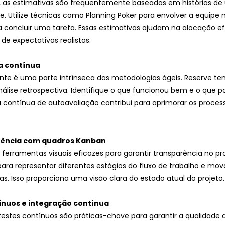
 as estimativas são frequentemente baseadas em histórias de 
. Utilize técnicas como Planning Poker para envolver a equipe 
a concluir uma tarefa. Essas estimativas ajudam na alocação ef
 de expectativas realistas.
a contínua
te é uma parte intrínseca das metodologias ágeis. Reserve t
análise retrospectiva. Identifique o que funcionou bem e o que p
a contínua de autoavaliação contribui para aprimorar os proces
arência com quadros Kanban
ferramentas visuais eficazes para garantir transparência no pr
s para representar diferentes estágios do fluxo de trabalho e mov
. Isso proporciona uma visão clara do estado atual do projeto.
tínuos e integração contínua
testes contínuos são práticas-chave para garantir a qualidade 