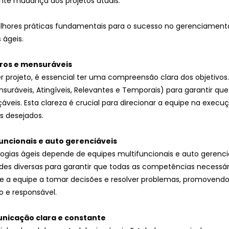
te mudança dos projetos atuais. 
hores práticas fundamentais para o sucesso no gerenciamento
 ágeis.
laros e mensuráveis
r projeto, é essencial ter uma compreensão clara dos objetivos. 
suráveis, Atingíveis, Relevantes e Temporais) para garantir que
áveis. Esta clareza é crucial para direcionar a equipe na execu
s desejados.
funcionais e auto gerenciáveis
gias ágeis depende de equipes multifuncionais e auto gerenci
s diversas para garantir que todas as competências necessár
te a equipe a tomar decisões e resolver problemas, promovend
o e responsável.
nicação clara e constante