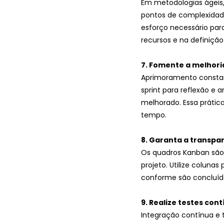
Em metodologias ágeis,
pontos de complexidade
esforço necessário par
recursos e na definição
7. Fomente a melhori
Aprimoramento constan
sprint para reflexão e 
melhorado. Essa prátic
tempo.
8. Garanta a transp
Os quadros Kanban são 
projeto. Utilize coluna
conforme são concluídas
9. Realize testes con
Integração contínua e 