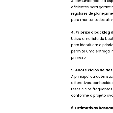
A comunicação é a espi
eficientes para garant
regulares de planejame
para manter todos alin
4. Priorize o backlog
Utilize uma lista de ba
para identificar e prio
permite uma entrega in
primeiro.
5. Adote ciclos de de
A principal característi
e iterativos, conhecido
Esses ciclos frequentes
conforme o projeto av
6. Estimativas basea