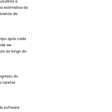
usuários e 
na estimativa do 
iciente de 
empo após cada 
ode ser 
sos ao longo do 
ogresso do 
a tarefas 
do software 